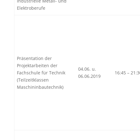
Industrielle Metall- und
Elektroberufe
Präsentation der
Projektarbeiten der
04.06. u.
Fachschule für Technik
16:45 – 21:
06.06.2019
(Teilzeitklassen
Maschininbautechnik)