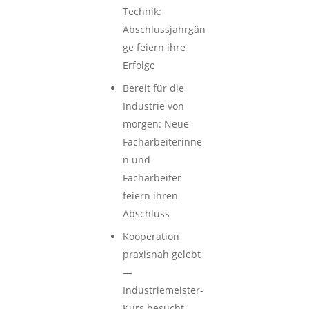
Technik:
Abschlussjahrgän
ge feiern ihre
Erfolge
Bereit für die
Industrie von
morgen: Neue
Facharbeiterinne
n und
Facharbeiter
feiern ihren
Abschluss
Kooperation
praxisnah gelebt
—
Industriemeister-
Kurs besucht