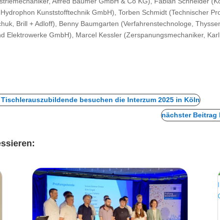
ustriemechaniker, Alfred Bäumer GmbH & Co KG), Fabian Schneider (
 Hydrophon Kunststofftechnik GmbH), Torben Schmidt (Technischer Pr
chuk, Brill + Adloff), Benny Baumgarten (Verfahrenstechnologe, Thyss
nd Elektrowerke GmbH), Marcel Kessler (Zerspanungsmechaniker, K
 – Tischlerauszubildende besuchen die Interzum 2025 in Köln
nächster Beitrag
essieren: