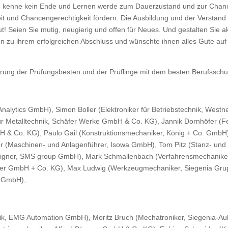
g kenne kein Ende und Lernen werde zum Dauerzustand und zur Chance
t und Chancengerechtigkeit fördern. Die Ausbildung und der Verstand
t! Seien Sie mutig, neugierig und offen für Neues. Und gestalten Sie akt
n zu ihrem erfolgreichen Abschluss und wünschte ihnen alles Gute auf 
hrung der Prüfungsbesten und der Prüflinge mit dem besten Berufssch
nalytics GmbH), Simon Boller (Elektroniker für Betriebstechnik, West
ür Metalltechnik, Schäfer Werke GmbH & Co. KG), Jannik Dornhöfer (F
H & Co. KG), Paulo Gail (Konstruktionsmechaniker, König + Co. GmbH
er (Maschinen- und Anlagenführer, Isowa GmbH), Tom Pitz (Stanz- un
igner, SMS group GmbH), Mark Schmallenbach (Verfahrensmechaniker f
mper GmbH + Co. KG), Max Ludwig (Werkzeugmechaniker, Siegenia Gru
ch GmbH),
chnik, EMG Automation GmbH), Moritz Bruch (Mechatroniker, Siegenia-A