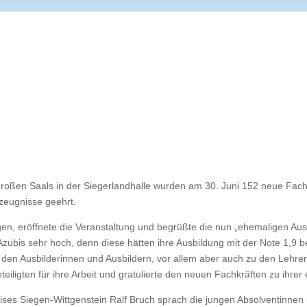
 großen Saals in der Siegerlandhalle wurden am 30. Juni 152 neue Fac
szeugnisse geehrt.
en, eröffnete die Veranstaltung und begrüßte die nun „ehemaligen Au
zubis sehr hoch, denn diese hätten ihre Ausbildung mit der Note 1,9 be
den Ausbilderinnen und Ausbildern, vor allem aber auch zu den Lehre
iligten für ihre Arbeit und gratulierte den neuen Fachkräften zu ihrer
eises Siegen-Wittgenstein Ralf Bruch sprach die jungen Absolventinnen