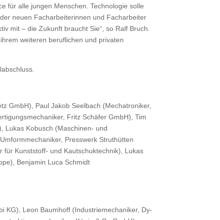
 für alle jungen Menschen. Technologie solle
 der neuen Facharbeiterinnen und Facharbeiter
iv mit – die Zukunft braucht Sie“, so Ralf Bruch.
ihrem weiteren beruflichen und privaten
ulabschluss.
netz GmbH), Paul Jakob Seelbach (Mechatroniker,
ertigungsmechaniker, Fritz Schäfer GmbH), Tim
), Lukas Kobusch (Maschinen- und
d Umformmechaniker, Presswerk Struthütten
ür Kunststoff- und Kautschuktechnik), Lukas
ppe), Benjamin Luca Schmidt
ubi KG), Leon Baumhoff (Industriemechaniker, Dy-