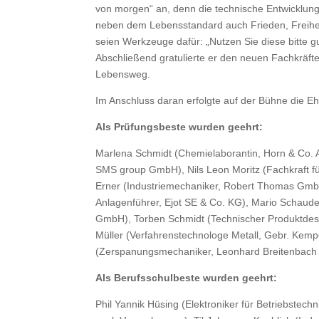
von morgen“ an, denn die technische Entwicklun
neben dem Lebensstandard auch Frieden, Freihei
seien Werkzeuge dafür: „Nutzen Sie diese bitte gu
Abschließend gratulierte er den neuen Fachkräfte
Lebensweg.
Im Anschluss daran erfolgte auf der Bühne die E
Als Prüfungsbeste wurden geehrt:
Marlena Schmidt (Chemielaborantin, Horn & Co. A
SMS group GmbH), Nils Leon Moritz (Fachkraft f
Erner (Industriemechaniker, Robert Thomas Gmb
Anlagenführer, Ejot SE & Co. KG), Mario Schaud
GmbH), Torben Schmidt (Technischer Produktdes
Müller (Verfahrenstechnologe Metall, Gebr. Ke
(Zerspanungsmechaniker, Leonhard Breitenba
Als Berufsschulbeste wurden geehrt:
Phil Yannik Hüsing (Elektroniker für Betriebste