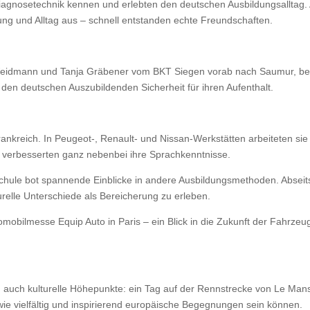
Diagnosetechnik kennen und erlebten den deutschen Ausbildungsalltag. 
ung und Alltag aus – schnell entstanden echte Freundschaften.
Weidmann und Tanja Gräbener vom BKT Siegen vorab nach Saumur, besi
 den deutschen Auszubildenden Sicherheit für ihren Aufenthalt.
rankreich. In Peugeot-, Renault- und Nissan-Werkstätten arbeiteten si
d verbesserten ganz nebenbei ihre Sprachkenntnisse.
chule bot spannende Einblicke in andere Ausbildungsmethoden. Abseits 
relle Unterschiede als Bereicherung zu erleben.
obilmesse Equip Auto in Paris – ein Blick in die Zukunft der Fahrzeugt
 auch kulturelle Höhepunkte: ein Tag auf der Rennstrecke von Le Man
wie vielfältig und inspirierend europäische Begegnungen sein können.