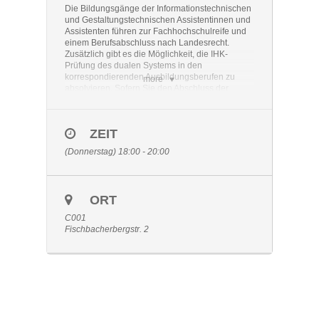
Die Bildungsgänge der Informationstechnischen
und Gestaltungstechnischen Assistentinnen und
Assistenten führen zur Fachhochschulreife und
einem Berufsabschluss nach Landesrecht.
Zusätzlich gibt es die Möglichkeit, die IHK-
Prüfung des dualen Systems in den
korrespondierenden Ausbildungsberufen zu
more
absolvieren. Sofern Sie den Abschluss der
Fachoberschulreife erreichen, finden Sie in den
Bildungsgängen ein Angebot im
Gestaltungstechnischen bzw.
ZEIT
Informationstechnischen Bereich. Wir
informieren an dem Abend ausführlich über
(Donnerstag) 18:00 - 20:00
diese Bildungsgänge und bieten einen
Rundgang durch die Schule an.
Hier finden Sie den
Informationsflyer
zur
ORT
Veranstaltung.
C001
Fischbacherbergstr. 2